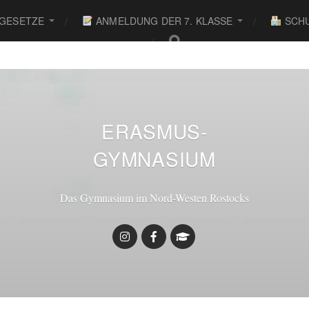
 GESETZE
ANMELDUNG DER 7. KLASSE
SCHU
● 
ERASMUS-
GYMNASIUM
Das Gymnasium im Nord-Westen Rostocks