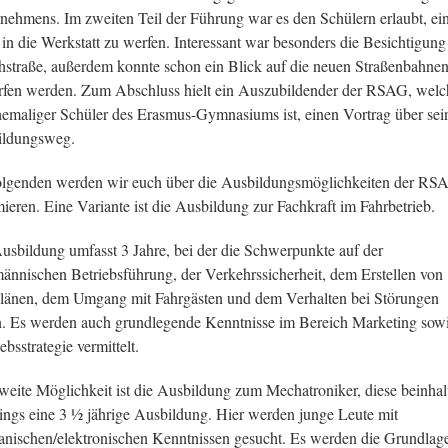
nehmens. Im zweiten Teil der Führung war es den Schülern erlaubt, ei
 in die Werkstatt zu werfen. Interessant war besonders die Besichtigung
straße, außerdem konnte schon ein Blick auf die neuen Straßenbahne
fen werden. Zum Abschluss hielt ein Auszubildender der RSAG, welc
hemaliger Schüler des Erasmus-Gymnasiums ist, einen Vortrag über sei
ildungsweg.
lgenden werden wir euch über die Ausbildungsmöglichkeiten der RS
mieren. Eine Variante ist die Ausbildung zur Fachkraft im Fahrbetrieb.
usbildung umfasst 3 Jahre, bei der die Schwerpunkte auf der
ännischen Betriebsführung, der Verkehrssicherheit, dem Erstellen von
länen, dem Umgang mit Fahrgästen und dem Verhalten bei Störungen
n. Es werden auch grundlegende Kenntnisse im Bereich Marketing sow
ebsstrategie vermittelt.
weite Möglichkeit ist die Ausbildung zum Mechatroniker, diese beinhal
dings eine 3 ½ jährige Ausbildung. Hier werden junge Leute mit
nischen/elektronischen Kenntnissen gesucht. Es werden die Grundlag