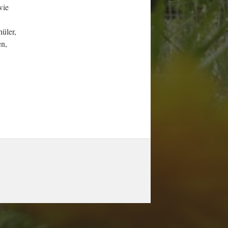
wie
üler,
en,