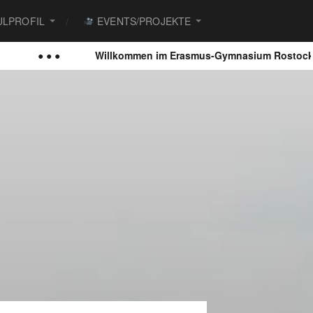
LPROFIL
EVENTS/PROJEKTE
● ●
Willkommen im Erasmus-Gymnasium Rostock
● ●