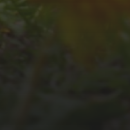
JULI 2, 2026
WAS WAR GUT, WAS
NICHT?
FEEDBACKWORKSHOP
DES SRV