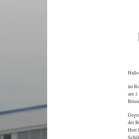
Hallo
im Ra
am 1.
Brise
Gegen
der R
Herr 
Schül