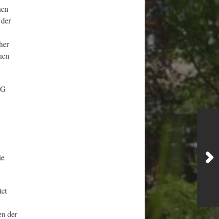
nen
 der
n
her
nen
AG
ie
tet
en der