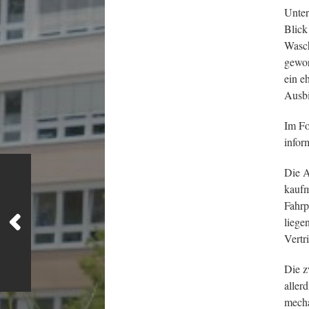
Unter
Blick
Wasch
gewor
ein e
Ausb
Im Fo
infor
Die A
kaufm
Fahrp
liege
Vertri
Die z
aller
mecha