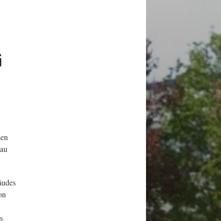
G
sen
rau
äudes
on
s