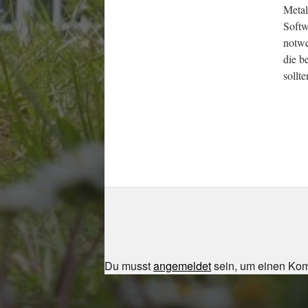
Metal
Softw
notwe
die b
sollt
Du musst
angemeldet
sein, um einen Ko