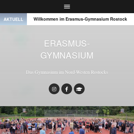
● ●
Willkommen im Erasmus-Gymnasium Rostock
● ●
AKTUELL
ERASMUS-
GYMNASIUM
Das Gymnasium im Nord-Westen Rostocks