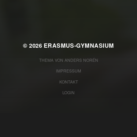
WAS WAR GUT, WAS NICHT?
FEEDBACKWORKSHOP DES
SRV
© 2026
ERASMUS-GYMNASIUM
THEMA VON
ANDERS NORÉN
IMPRESSUM
KONTAKT
LOGIN