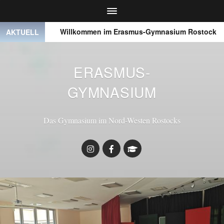
 ● ●
Willkommen im Erasmus-Gymnasium Rostock
●
AKTUELL
ERASMUS-
GYMNASIUM
Das Gymnasium im Nord-Westen Rostocks