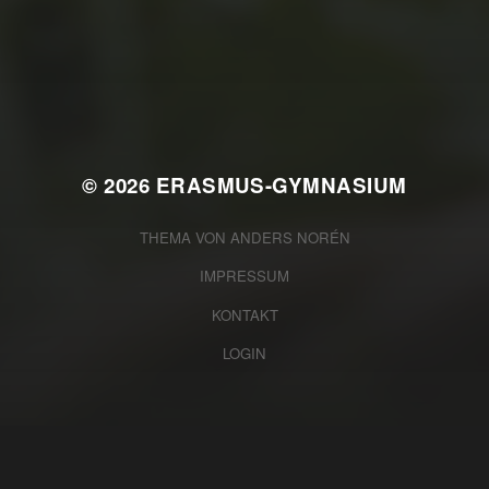
WAS WAR GUT, WAS NICHT?
FEEDBACKWORKSHOP DES
SRV
© 2026
ERASMUS-GYMNASIUM
THEMA VON
ANDERS NORÉN
IMPRESSUM
KONTAKT
LOGIN