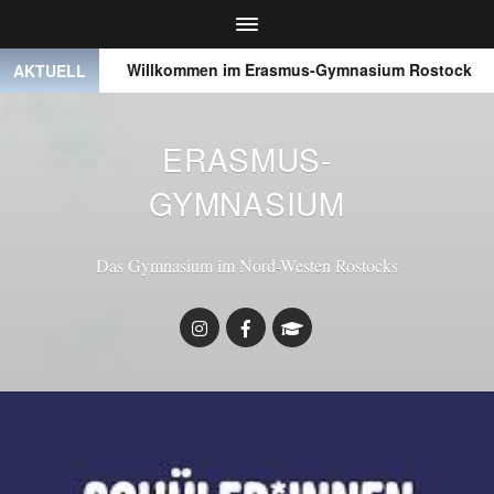
 ● ●
Willkommen im Erasmus-Gymnasium Rostock
●
AKTUELL
ERASMUS-
GYMNASIUM
Das Gymnasium im Nord-Westen Rostocks