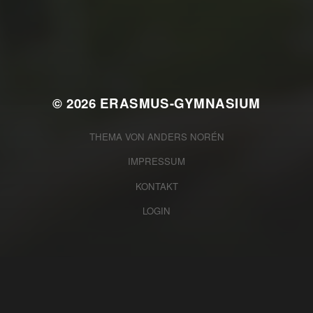
SEIN … DAS WAR UNSER
SOZIALER TAG 2026
© 2026
ERASMUS-GYMNASIUM
THEMA VON
ANDERS NORÉN
IMPRESSUM
KONTAKT
LOGIN