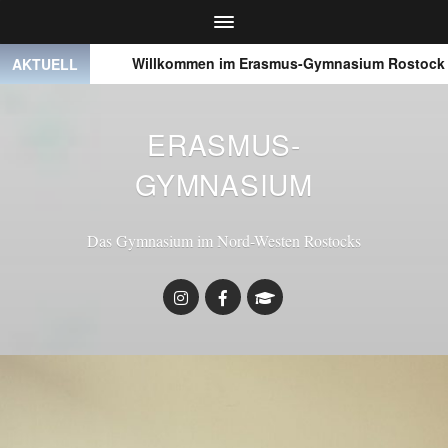
● ● ●
Willkommen im Erasmus-Gymnasium Rostock
AKTUELL
ERASMUS-
GYMNASIUM
Das Gymnasium im Nord-Westen Rostocks