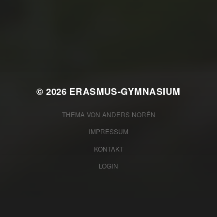
JULI 2, 2026
WAS WAR GUT, WAS NICHT?
FEEDBACKWORKSHOP DES
SRV
© 2026
ERASMUS-GYMNASIUM
THEMA VON
ANDERS NORÉN
IMPRESSUM
KONTAKT
LOGIN