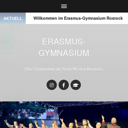
● ●
Willkommen im Erasmus-Gymnasium Rostock
● 
AKTUELL
ERASMUS-
GYMNASIUM
Das Gymnasium im Nord-Westen Rostocks