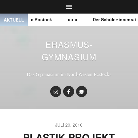
Gymnasium Rostock
● ● ●
Der Schüler:innenrat ist o
AKTUELL
ERASMUS-
GYMNASIUM
Das Gymnasium im Nord-Westen Rostocks
JULI 20, 2016
PLASTIK-PROJEKT