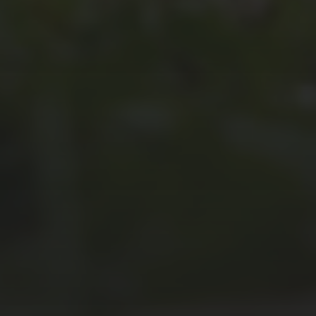
JULI 2, 2026
WAS WAR GUT, WAS NICHT?
FEEDBACKWORKSHOP DES
SRV