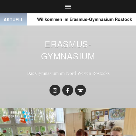
● ● ●
Willkommen im Erasmus-Gymnasium Rostock
●
AKTUELL
ERASMUS-
GYMNASIUM
Das Gymnasium im Nord-Westen Rostocks