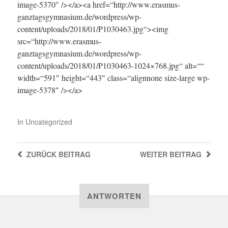
image-5370″ /></a><a href=“http://www.erasmus-
ganztagsgymnasium.de/wordpress/wp-
content/uploads/2018/01/P1030463.jpg“><img
src=“http://www.erasmus-
ganztagsgymnasium.de/wordpress/wp-
content/uploads/2018/01/P1030463-1024×768.jpg“ alt=““
width=“591″ height=“443″ class=“alignnone size-large wp-
image-5378″ /></a>
In
Uncategorized
ZURÜCK
BEITRAG
WEITER
BEITRAG
ANTWORTEN