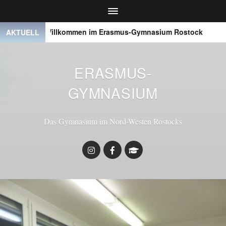
Willkommen im Erasmus-Gymnasium Rostock
● ● ●
AKTUELL
ERASMUS-
GYMNASIUM
Das Gymnasium im Nord-Westen Rostocks