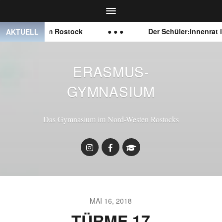
mnasium Rostock
● ● ●
Der Schüler:innenrat ist off
AKTUELL
ERASMUS-
GYMNASIUM
Das Gymnasium im Nord-Westen Rostocks
MAI 16, 2018
TÜRME 17