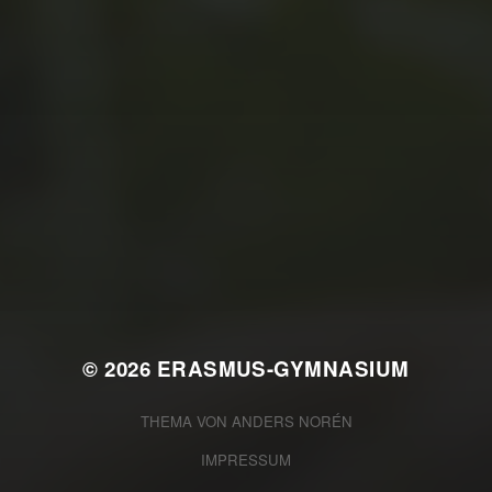
JULI 2, 2026
WAS WAR GUT, WAS NICHT?
FEEDBACKWORKSHOP DES
SRV
© 2026
ERASMUS-GYMNASIUM
THEMA VON
ANDERS NORÉN
IMPRESSUM