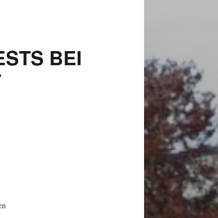
ESTS BEI
T
en