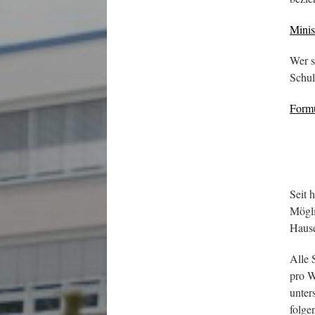
Minis
Wer s
Schul
Formu
Seit 
Mögli
Hause
Alle 
pro W
unter
folge