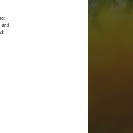
nen
g und
ich