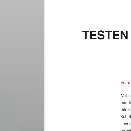
TESTEN 
Für d
Mit I
bunde
bilde
Schül
anerk
bezie