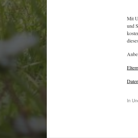
Mit 
und S
koste
diese
Anbei
Elter
Daten
In
Un