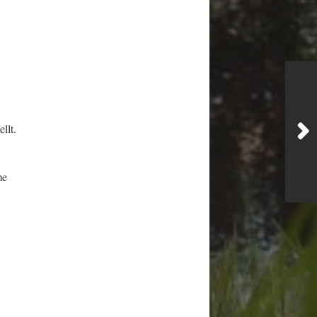
llt.
me