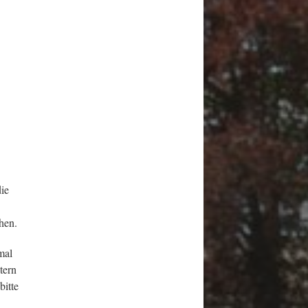
die
hen.
mal
tern
bitte