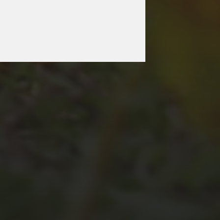
JULI 2, 2026
WAS WAR GUT, WAS
NICHT?
FEEDBACKWORKSHOP