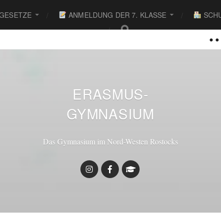
 GESETZE
ANMELDUNG DER 7. KLASSE
SCHU
● ● ●
ERASMUS-
GYMNASIUM
Das Gymnasium im Nord-Westen Rostocks