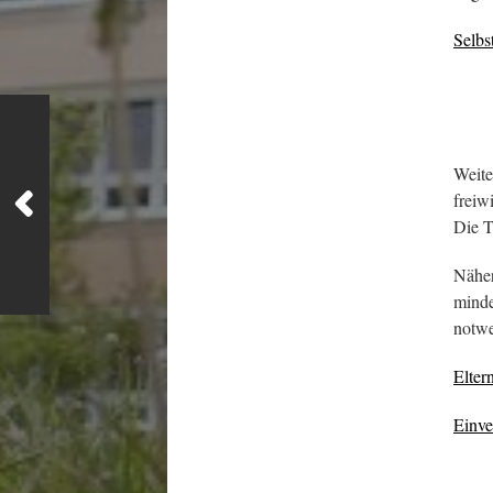
Selbst
Weite
freiw
Die T
Näher
minde
notwe
Elter
Einve