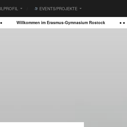
LPROFIL
EVENTS/PROJEKTE
Willkommen im Erasmus-Gymnasium Rostock
● ● ●
D