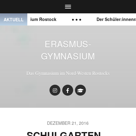
s-Gymnasium Rostock
● ● ●
Der Schüler:innenrat ist
AKTUELL
ERASMUS-
GYMNASIUM
Das Gymnasium im Nord-Westen Rostocks
DEZEMBER 21, 2016
SCHULGARTEN –