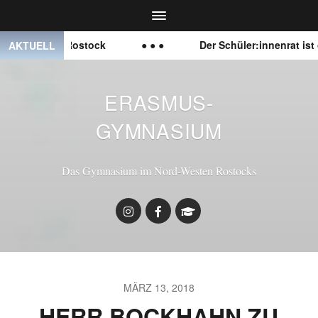
mnasium Rostock
● ● ●
Der Schüler:innenrat ist offe
AKTUELL
ERASMUS-
GYMNASIUM
Das Gymnasium im Nord-Westen Rostocks
MÄRZ 13, 2018
HERR BOCKHAHN ZU