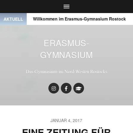
 ● ●
Willkommen im Erasmus-Gymnasium Rostock
●
AKTUELL
ERASMUS-
GYMNASIUM
Das Gymnasium im Nord-Westen Rostocks
JANUAR 4, 2017
EINE ZEITUNG FÜR