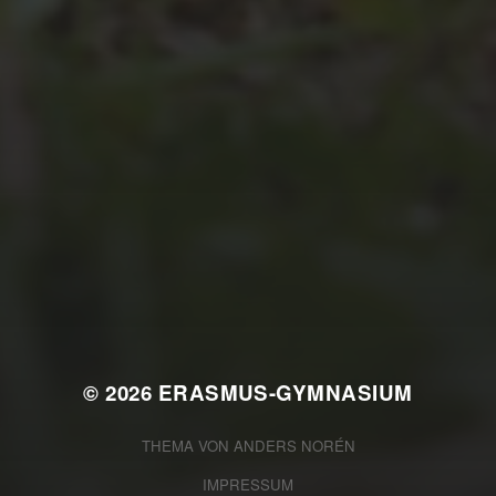
JULI 2, 2026
WAS WAR GUT, WAS NICHT?
FEEDBACKWORKSHOP DES
SRV
© 2026
ERASMUS-GYMNASIUM
THEMA VON
ANDERS NORÉN
IMPRESSUM