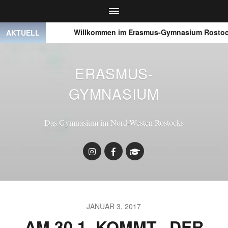
● ● ●
Willkommen im Erasmus-Gymnasium Rostock
AKTUELL
ERASMUS-
GYMNASIUM
Das Gymnasium im Nord-Westen Rostocks
JANUAR 3, 2017
AM 30.1. KOMMT „DER