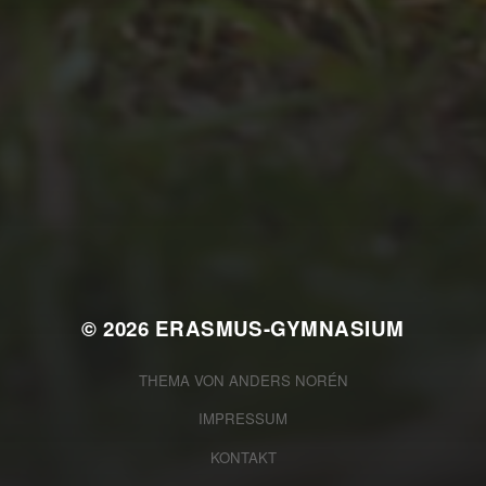
JULI 2, 2026
WAS WAR GUT, WAS NICHT?
FEEDBACKWORKSHOP DES
SRV
© 2026
ERASMUS-GYMNASIUM
THEMA VON
ANDERS NORÉN
IMPRESSUM
KONTAKT