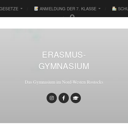
 GESETZE
ANMELDUNG DER 7. KLASSE
SCHU
ERASMUS-
GYMNASIUM
Das Gymnasium im Nord-Westen Rostocks