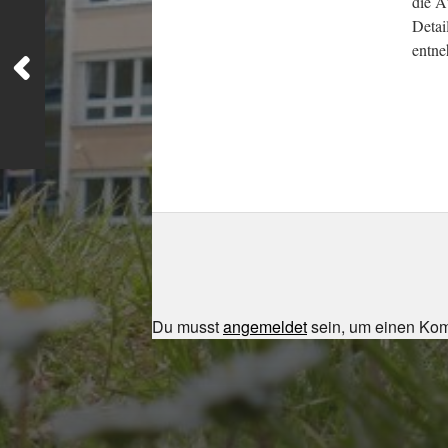
die A
Detai
entn
Du musst
angemeldet
sein, um einen Ko