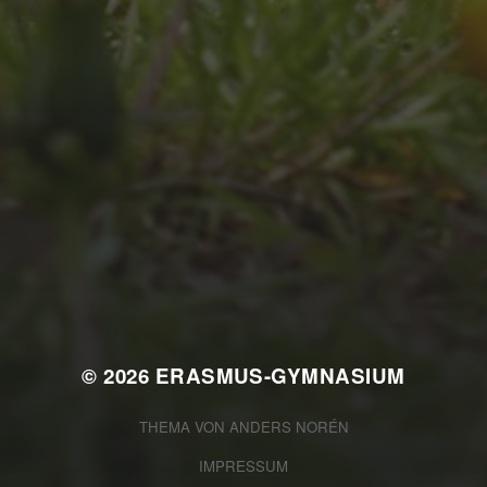
JULI 4, 2026
UNSER JAHRBUCH
2025/2026
© 2026
ERASMUS-GYMNASIUM
THEMA VON
ANDERS NORÉN
IMPRESSUM