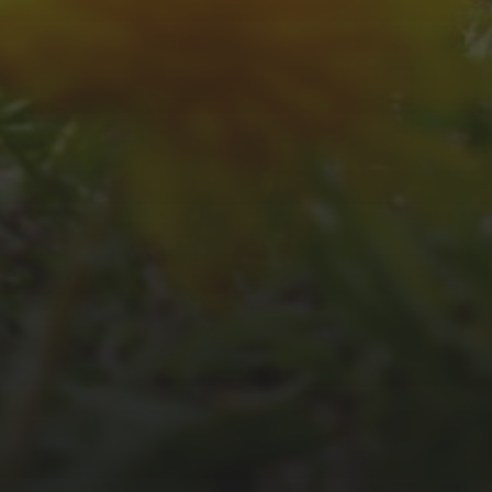
JULI 2, 2026
WAS WAR GUT, WAS
NICHT?
FEEDBACKWORKSHOP
DES SRV