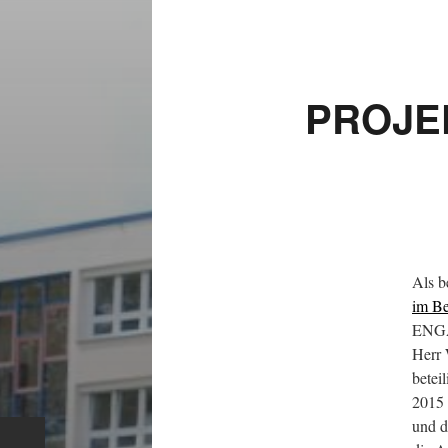
PROJE
Als b
im Be
ENGAG
Herr 
betei
2015 
und d