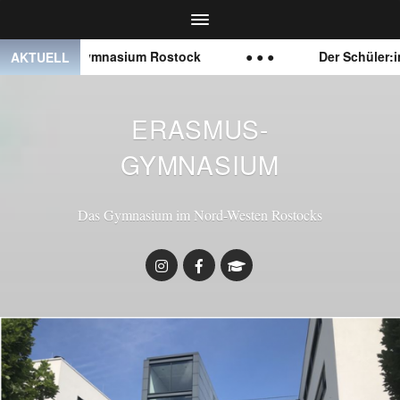
smus-Gymnasium Rostock
● ● ●
Der Schüler:innenrat 
AKTUELL
ERASMUS-
GYMNASIUM
Das Gymnasium im Nord-Westen Rostocks