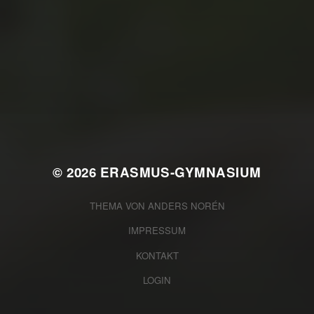
JULI 2, 2026
WAS WAR GUT, WAS NICHT?
FEEDBACKWORKSHOP DES
SRV
© 2026
ERASMUS-GYMNASIUM
THEMA VON
ANDERS NORÉN
IMPRESSUM
KONTAKT
LOGIN