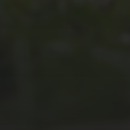
JULI 2, 2026
WAS WAR GUT, WAS NICHT?
FEEDBACKWORKSHOP DES
SRV