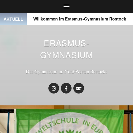
 ●
Willkommen im Erasmus-Gymnasium Rostock
● ● 
AKTUELL
ERASMUS-
GYMNASIUM
Das Gymnasium im Nord-Westen Rostocks