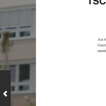
TSC
Am 6.
Ganzt
minüt