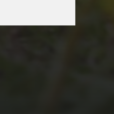
JULI 2, 2026
WAS WAR GUT, WAS
NICHT?
FEEDBACKWORKSHOP
DES SRV