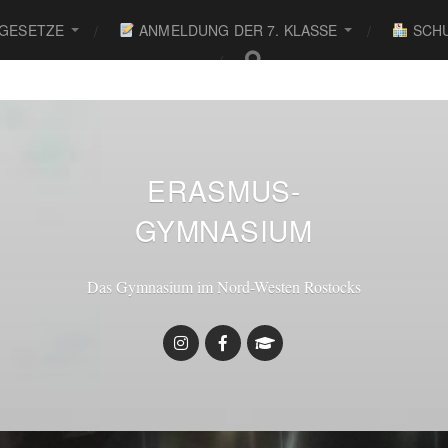
 GESETZE
ANMELDUNG DER 7. KLASSE
SCHU
● ● ●
ERASMUS-
GYMNASIUM
Das Gymnasium im Nord-Westen Rostocks