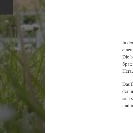
In de
einem
Die b
Späte
Herau
Das B
der m
sich 
und i