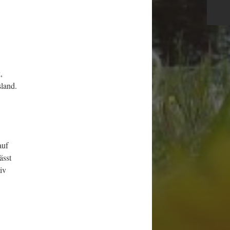
,
sland.
auf
ässt
iv