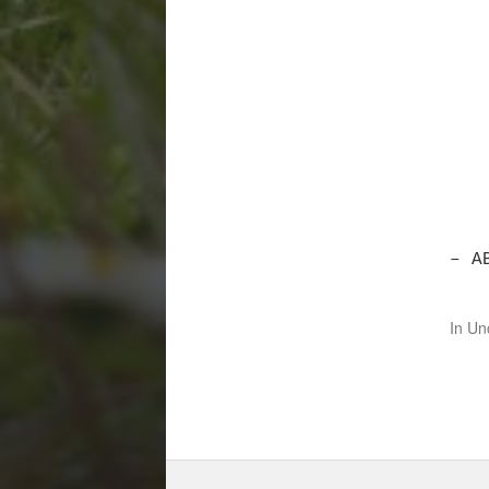
– A
In
Un