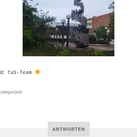
BC TaS-T
eam
categorized
ANTWORTEN