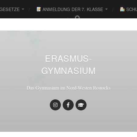
 GESETZE
ANMELDUNG DER 7. KLASSE
SCHU
● 
ERASMUS-
GYMNASIUM
Das Gymnasium im Nord-Westen Rostocks