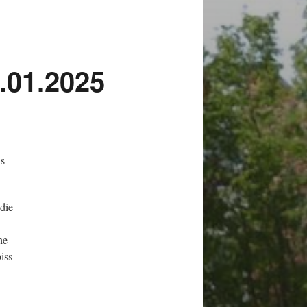
01.2025
is
die
he
iss