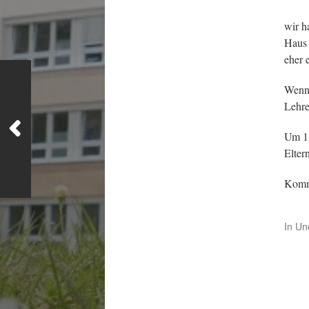
wir h
Haus 
eher 
Wenn 
Lehre
Um 18
Elter
Komme
In
Un