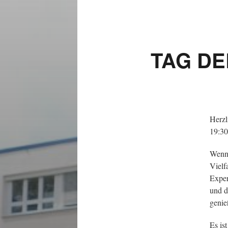
TAG DE
Herzl
19:30
Wenn 
Vielf
Exper
und d
genie
Es is