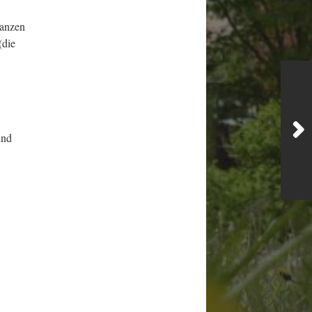
ganzen
(die
und