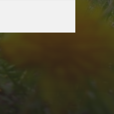
JULI 2, 2026
WAS WAR GUT, WAS
NICHT?
FEEDBACKWORKSHOP