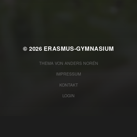
WAS WAR GUT, WAS NICHT?
FEEDBACKWORKSHOP DES
SRV
© 2026
ERASMUS-GYMNASIUM
THEMA VON
ANDERS NORÉN
IMPRESSUM
KONTAKT
LOGIN