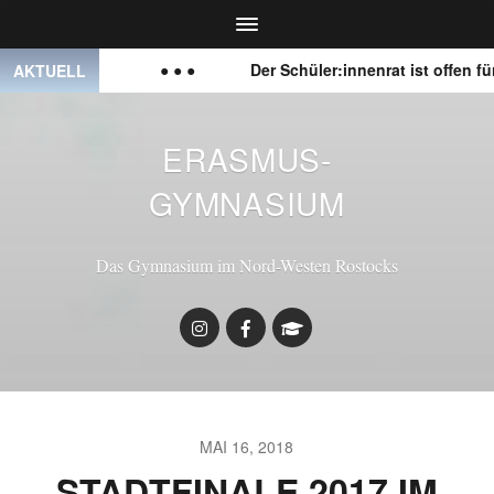
 Rostock
● ● ●
Der Schüler:innenrat ist offen für eu
AKTUELL
ERASMUS-
GYMNASIUM
Das Gymnasium im Nord-Westen Rostocks
MAI 16, 2018
STADTFINALE 2017 IM