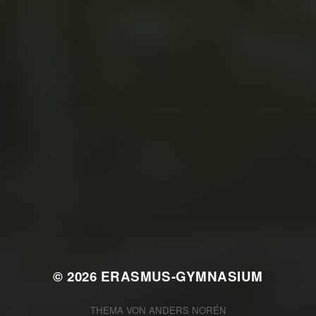
JULI 2, 2026
WAS WAR GUT, WAS NICHT?
FEEDBACKWORKSHOP DES
SRV
© 2026
ERASMUS-GYMNASIUM
THEMA VON
ANDERS NORÉN