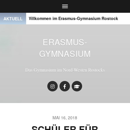
Willkommen im Erasmus-Gymnasium Rostock
● ● ●
AKTUELL
ERASMUS-
GYMNASIUM
Das Gymnasium im Nord-Westen Rostocks
MAI 16, 2018
SCHÜLER FÜR