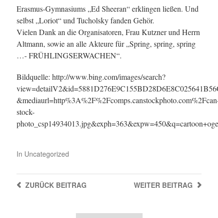
Erasmus-Gymnasiums „Ed Sheeran“ erklingen ließen. Und
selbst „Loriot“ und Tucholsky fanden Gehör.
Vielen Dank an die Organisatoren, Frau Kutzner und Herrn
Altmann, sowie an alle Akteure für „Spring, spring, spring
…- FRÜHLINGSERWACHEN“.
Bildquelle: http://www.bing.com/images/search?
view=detailV2&id=5881D276E9C155BD28D6E8C025641B
&mediaurl=http%3A%2F%2Fcomps.canstockphoto.com%2Fcan
stock-
photo_csp14934013.jpg&exph=363&expw=450&q=cartoon+ogel+z
In
Uncategorized
ZURÜCK
BEITRAG
WEITER
BEITRAG