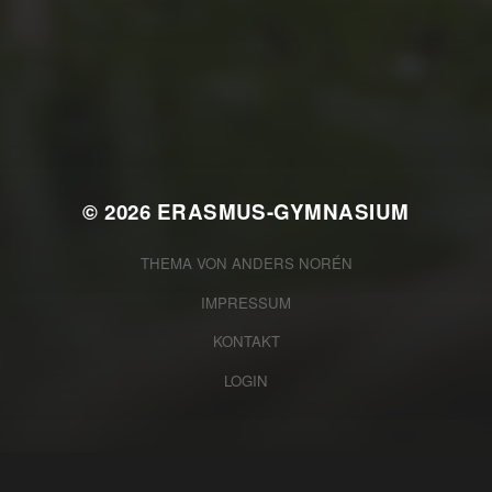
JULI 2, 2026
WAS WAR GUT, WAS NICHT?
FEEDBACKWORKSHOP DES
SRV
© 2026
ERASMUS-GYMNASIUM
THEMA VON
ANDERS NORÉN
IMPRESSUM
KONTAKT
LOGIN