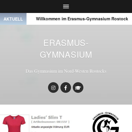
● ● ●
Willkommen im Erasmus-Gymnasium Rostock
AKTUELL
ERASMUS-
GYMNASIUM
Das Gymnasium im Nord-Westen Rostocks