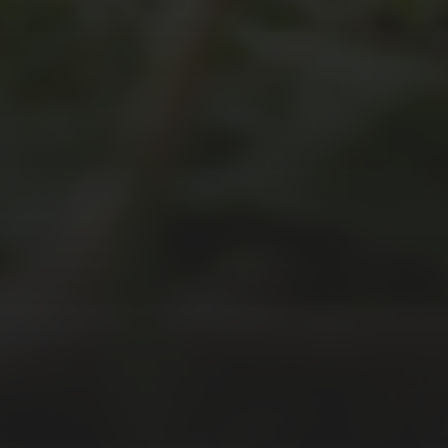
JULI 2, 2026
WAS WAR GUT, WAS
NICHT?
FEEDBACKWORKSHOP
DES SRV