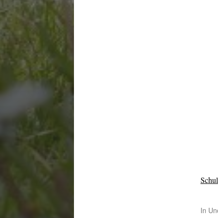
Schu
In
Un