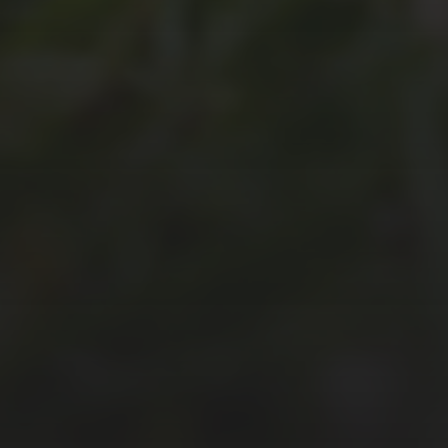
JULI 8, 2026
UNSER
SCHUL-/SPORTFEST
2026