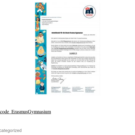
lcode_ErasmusGymnasium
categorized