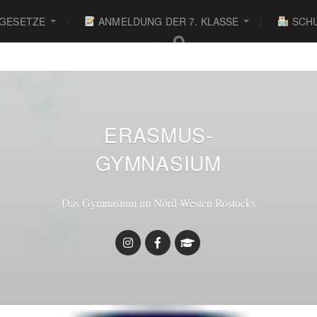
 GESETZE
ANMELDUNG DER 7. KLASSE
SCHU
● ● ●
ERASMUS-
GYMNASIUM
Das Gymnasium im Nord-Westen Rostocks