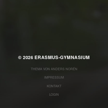
JULI 4, 2026
UNSER JAHRBUCH
2025/2026
© 2026
ERASMUS-GYMNASIUM
THEMA VON
ANDERS NORÉN
IMPRESSUM
KONTAKT
LOGIN