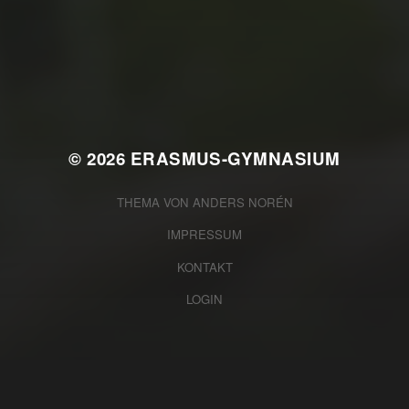
WAS WAR GUT, WAS NICHT?
FEEDBACKWORKSHOP DES
SRV
© 2026
ERASMUS-GYMNASIUM
THEMA VON
ANDERS NORÉN
IMPRESSUM
KONTAKT
LOGIN