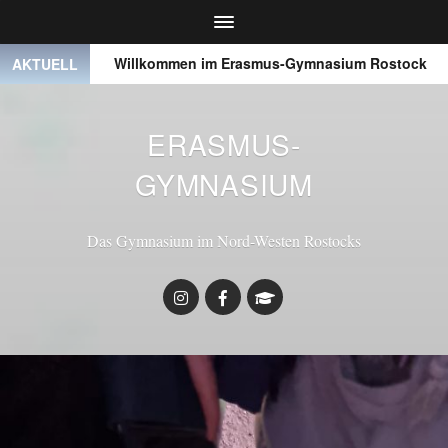
 ●
Willkommen im Erasmus-Gymnasium Rostock
● ●
AKTUELL
ERASMUS-
GYMNASIUM
Das Gymnasium im Nord-Westen Rostocks