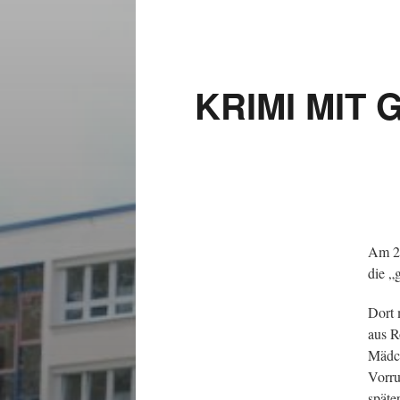
KRIMI MIT
Am 29
die „
Dort 
aus R
Mädch
Vorru
späte