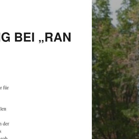
G BEI „RAN
r für
ulen
n der
s
 gab