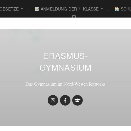
 GESETZE
ANMELDUNG DER 7. KLASSE
SCHU
ERASMUS-
GYMNASIUM
Das Gymnasium im Nord-Westen Rostocks