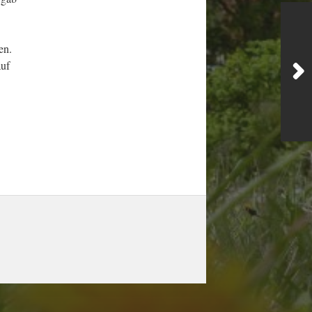
en.
auf