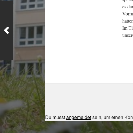
es da
Vorru
hatte
Im Ti
unser
Du musst
angemeldet
sein, um einen Ko