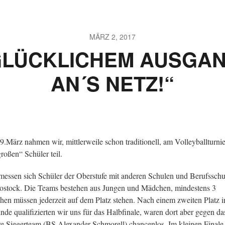
MÄRZ 2, 2017
 GLÜCKLICHEM AUSGAN
AN´S NETZ!“
.März nahmen wir, mittlerweile schon traditionell, am Volleyballturnie
großen“ Schüler teil.
messen sich Schüler der Oberstufe mit anderen Schulen und Berufssch
ostock. Die Teams bestehen aus Jungen und Mädchen, mindestens 3
en müssen jederzeit auf dem Platz stehen. Nach einem zweiten Platz i
nde qualifizierten wir uns für das Halbfinale, waren dort aber gegen da
re Siegerteam (BS Alexander Schmorell) chancenlos. Im kleinen Finale