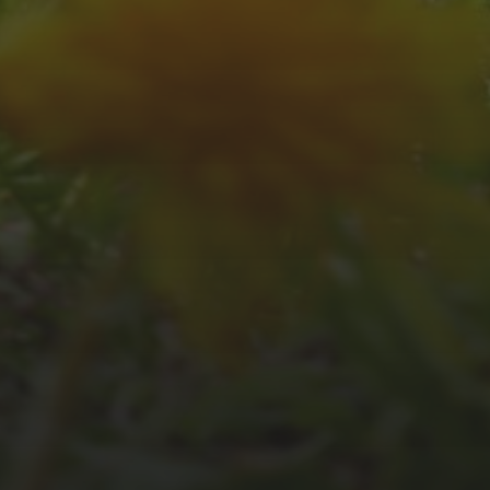
JULI 2, 2026
WAS WAR GUT, WAS
NICHT?
FEEDBACKWORKSHOP
DES SRV