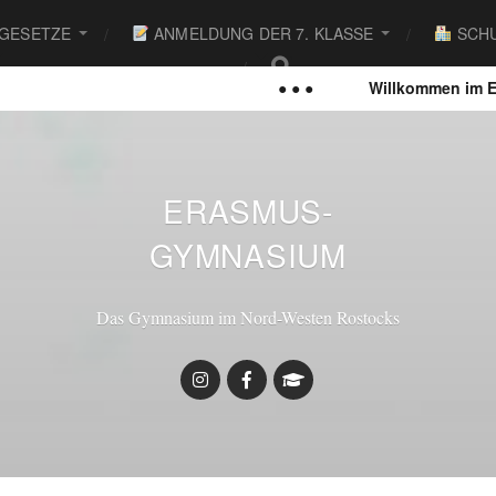
 GESETZE
ANMELDUNG DER 7. KLASSE
SCHU
● ● ●
Willkommen im Erasmus-Gym
ERASMUS-
GYMNASIUM
Das Gymnasium im Nord-Westen Rostocks