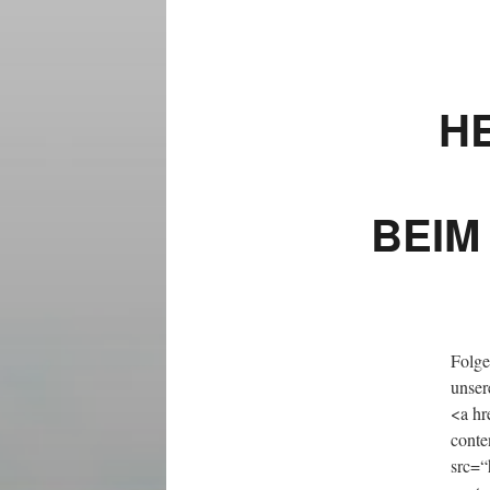
H
BEIM
Folge
unser
<a hr
conte
src=“