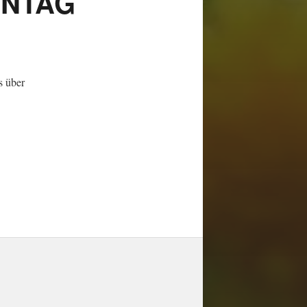
ENTAG
s über