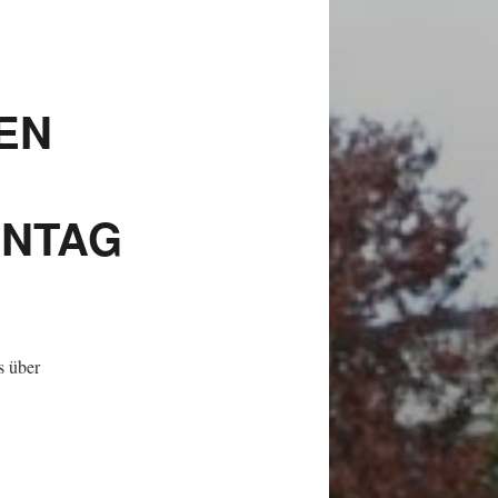
EN
ENTAG
s über