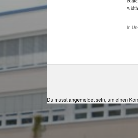
conte
width
In
Un
Du musst
angemeldet
sein, um einen Ko