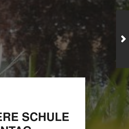
JULI 2, 2026
WAS WAR GUT, WAS
NICHT?
FEEDBACKWORKSHOP
DES SRV
ERE SCHULE