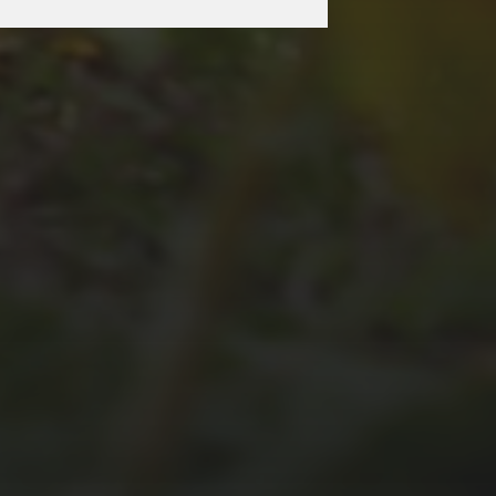
JULI 2, 2026
WAS WAR GUT, WAS
NICHT?
FEEDBACKWORKSHOP
DES SRV