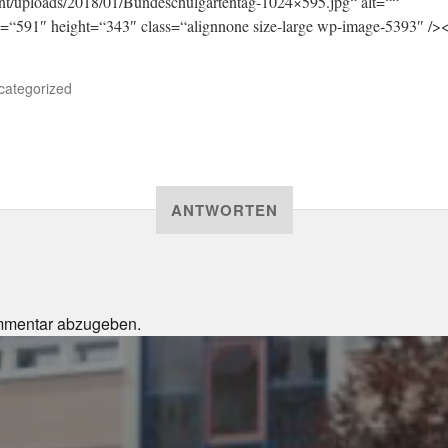
nt/uploads/2018/01/Bundeschulgartentag-1024×595.jpg“ alt=““
=“591″ height=“343″ class=“alignnone size-large wp-image-5393″ />
categorized
ANTWORTEN
mmentar abzugeben.