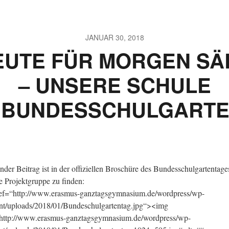
JANUAR 30, 2018
EUTE FÜR MORGEN SÄ
– UNSERE SCHULE
 BUNDESSCHULGART
nder Beitrag ist in der offiziellen Broschüre des Bundesschulgartentage
e Projektgruppe zu finden:
ef=“http://www.erasmus-ganztagsgymnasium.de/wordpress/wp-
nt/uploads/2018/01/Bundeschulgartentag.jpg“><img
http://www.erasmus-ganztagsgymnasium.de/wordpress/wp-