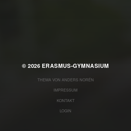
JULI 2, 2026
WAS WAR GUT, WAS NICHT?
FEEDBACKWORKSHOP DES
SRV
© 2026
ERASMUS-GYMNASIUM
THEMA VON
ANDERS NORÉN
IMPRESSUM
KONTAKT
LOGIN