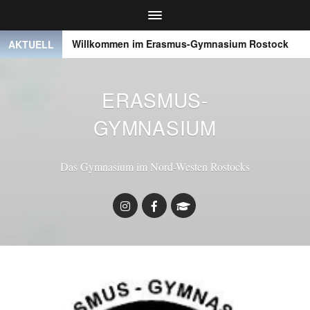
● ●
Willkommen im Erasmus-Gymnasium Rostock
● 
AKTUELL
ERASMUS-
GYMNASIUM
Das Gymnasium im Nord-Westen Rostocks