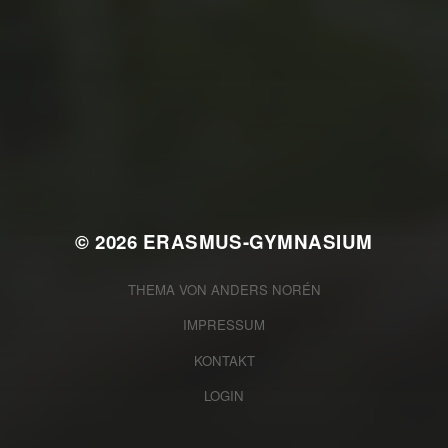
JULI 2, 2026
WAS WAR GUT, WAS NICHT?
FEEDBACKWORKSHOP DES
SRV
© 2026
ERASMUS-GYMNASIUM
THEMA VON
ANDERS NORÉN
IMPRESSUM
KONTAKT
LOGIN