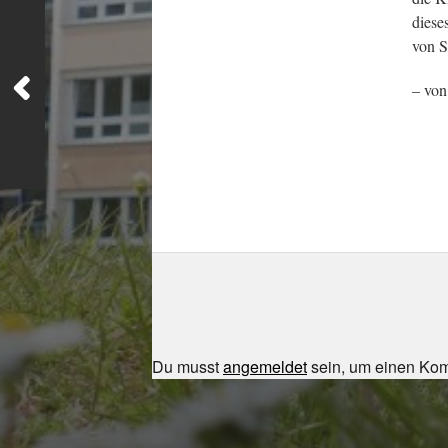
diese
von S
– von
Du musst
angemeldet
sein, um einen Ko