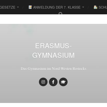
 GESETZE
ANMELDUNG DER 7. KLASSE
SCHU
● ●
ERASMUS-
GYMNASIUM
Das Gymnasium im Nord-Westen Rostocks