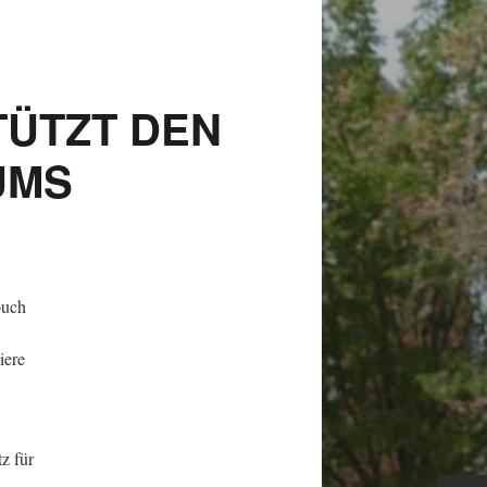
ÜTZT DEN
UMS
buch
iere
z für