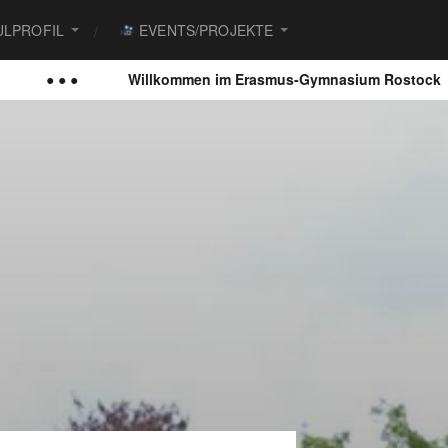
LPROFIL
EVENTS/PROJEKTE
 ●
Willkommen im Erasmus-Gymnasium Rostock
● ●