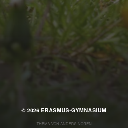
JULI 4, 2026
UNSER JAHRBUCH
2025/2026
© 2026
ERASMUS-GYMNASIUM
THEMA VON
ANDERS NORÉN