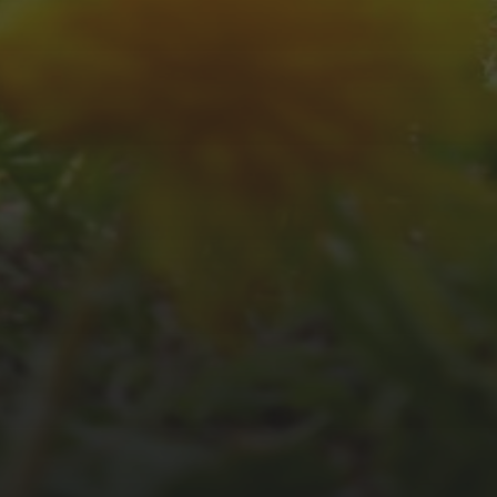
JULI 2, 2026
WAS WAR GUT, WAS
NICHT?
FEEDBACKWORKSHOP
DES SRV