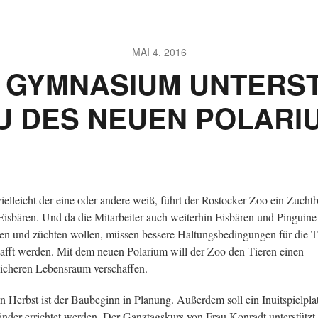
MAI 4, 2016
 GYMNASIUM UNTERST
U DES NEUEN POLARI
ielleicht der eine oder andere weiß, führt der Rostocker Zoo ein Zucht
Eisbären. Und da die Mitarbeiter auch weiterhin Eisbären und Pinguine
ten und züchten wollen, müssen bessere Haltungsbedingungen für die T
afft werden. Mit dem neuen Polarium will der Zoo den Tieren einen
licheren Lebensraum verschaffen.
n Herbst ist der Baubeginn in Planung. Außerdem soll ein Inuitspielplat
inder errichtet werden. Der Ganztagskurs von Frau Konradt unterstützt