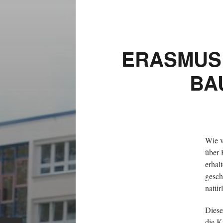
ERASMUS
BA
Wie v
über 
erhal
gesch
natür
Diese
die K