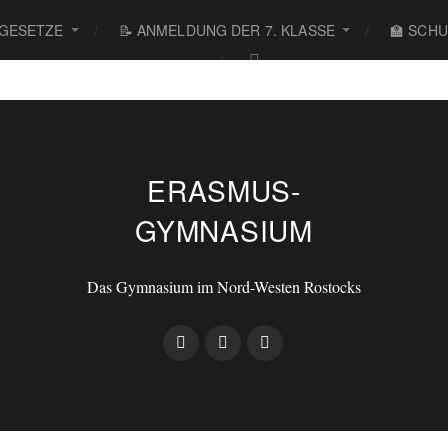
 GESETZE
📝 ANMELDUNG DER 7. KLASSE
🏫 SCH
ERASMUS-
GYMNASIUM
regungen!
Das Gymnasium im Nord-Westen Rostocks