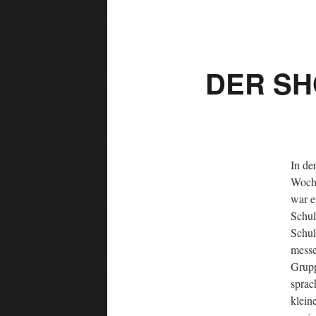
DER S
In de
Woche
war e
Schul
Schul
messe
Grupp
sprac
klein