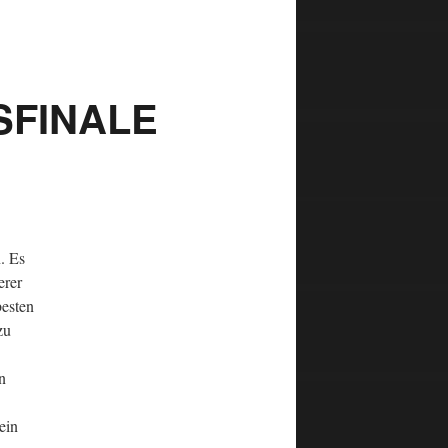
FINALE
. Es
erer
besten
zu
n
ein