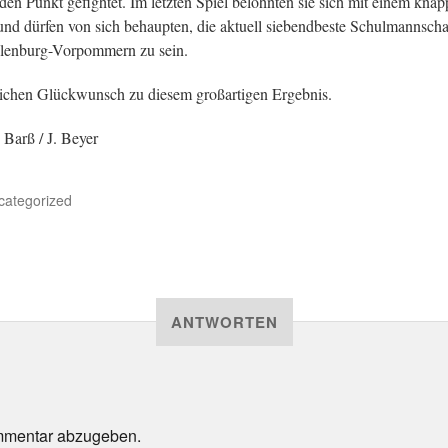
den Punkt gefightet. Im letzten Spiel belohnten sie sich mit einem kna
und dürfen von sich behaupten, die aktuell siebendbeste Schulmannscha
lenburg-Vorpommern zu sein.
ichen Glückwunsch zu diesem großartigen Ergebnis.
 Barß / J. Beyer
categorized
ANTWORTEN
mmentar abzugeben.