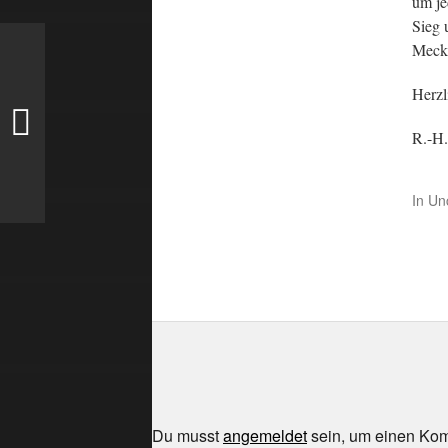
um je
Sieg 
Meck
Herzl
R.-H.
In
Un
Du musst
angemeldet
sein, um einen Ko