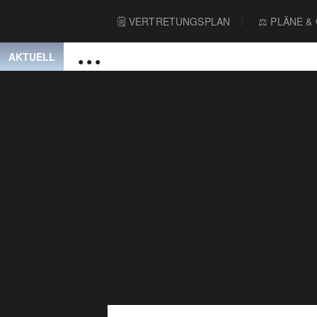
🗒 VERTRETUNGSPLAN
⚖️ PLÄNE &
AKTUELL
● ● ●
Willkommen im Erasmus-Gymnasium Rostock
● ● ●
Der Schüler:innenrat ist offen für eure Ideen und An
● ● ●