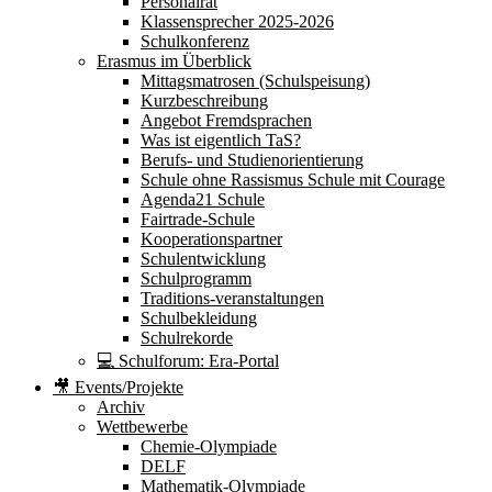
Personalrat
Klassensprecher 2025-2026
Schulkonferenz
Erasmus im Überblick
Mittagsmatrosen (Schulspeisung)
Kurzbeschreibung
Angebot Fremdsprachen
Was ist eigentlich TaS?
Berufs- und Studienorientierung
Schule ohne Rassismus Schule mit Courage
Agenda21 Schule
Fairtrade-Schule
Kooperationspartner
Schulentwicklung
Schulprogramm
Traditions-veranstaltungen
Schulbekleidung
Schulrekorde
💻 Schulforum: Era-Portal
🎥 Events/Projekte
Archiv
Wettbewerbe
Chemie-Olympiade
DELF
Mathematik-Olympiade