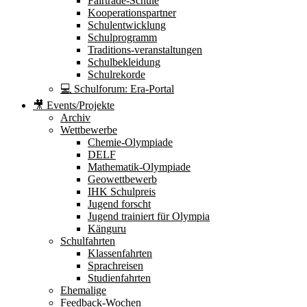
Fairtrade-Schule
Kooperationspartner
Schulentwicklung
Schulprogramm
Traditions-veranstaltungen
Schulbekleidung
Schulrekorde
💻 Schulforum: Era-Portal
🎥 Events/Projekte
Archiv
Wettbewerbe
Chemie-Olympiade
DELF
Mathematik-Olympiade
Geowettbewerb
IHK Schulpreis
Jugend forscht
Jugend trainiert für Olympia
Känguru
Schulfahrten
Klassenfahrten
Sprachreisen
Studienfahrten
Ehemalige
Feedback-Wochen