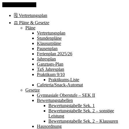
Skip to the content
🗒 Vertretungsplan
⚖️ Pläne & Gesetze
Pläne
Vertretungsplan
Stundenpläne
Klausurpläne
Pausenplan
Ferienplan 2025/26
Jahresplan
Ganztags-Plan
TaS Jahresplan
Praktikum 9/10
Praktikums-Liste
Cafeteria/Snack-Automat
Gesetze
Gymnasiale Oberstufe – SEK II
Bewertungstabellen
Bewertungstabelle Sek. 1
Bewertungstabelle Sek. 2 – sonstige
Leistung
Bewertungstabelle Sek. 2 – Klausuren
Hausordnung