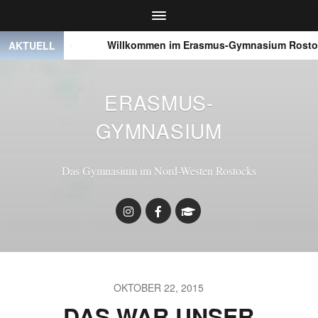
● ● ●
Willkommen im Erasmus-Gymnasium Rostock
AKTUELL
ERASMUS-
GYMNASIUM
Das Gymnasium im Nord-Westen Rostocks
OKTOBER 22, 2015
DAS WAR UNSER