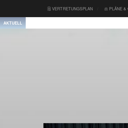
🗒 VERTRETUNGSPLAN
⚖️ PLÄNE &
AKTUELL