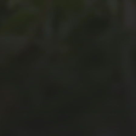
JULI 8, 2026
UNSER
SCHUL-/SPORTFEST
2026