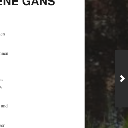
ENE GANS“
den
innen
as
r,
t und
ser