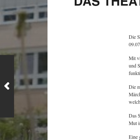
DAS THEA
Die S
09.07
Mit v
und S
funkt
Die m
Märch
welch
Das S
Mut i
Eine 