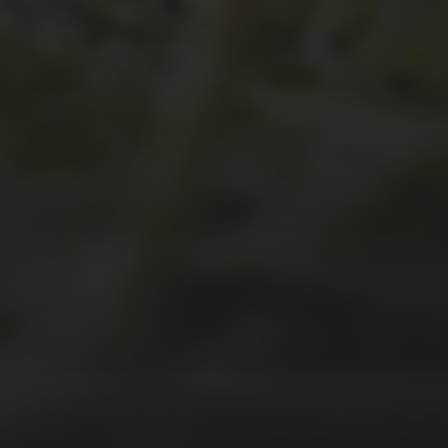
JULI 2, 2026
WAS WAR GUT, WAS
NICHT?
FEEDBACKWORKSHOP
DES SRV