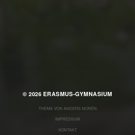
JULI 4, 2026
UNSER JAHRBUCH
2025/2026
© 2026
ERASMUS-GYMNASIUM
THEMA VON
ANDERS NORÉN
IMPRESSUM
KONTAKT