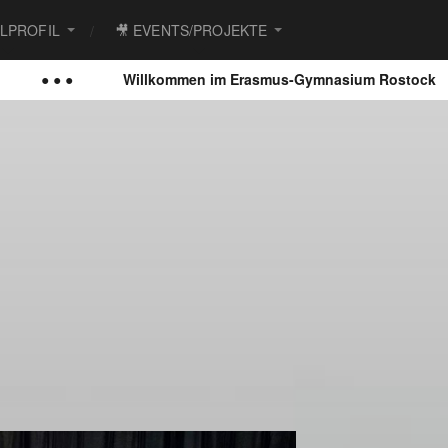
ULPROFIL
🎥 EVENTS/PROJEKTE
Willkommen im Erasmus-Gymnasium Rostock
● ● ●