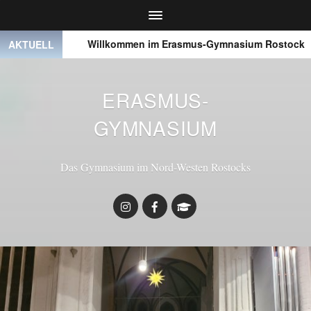
 ● ●
Willkommen im Erasmus-Gymnasium Rostock
●
AKTUELL
ERASMUS-
GYMNASIUM
Das Gymnasium im Nord-Westen Rostocks