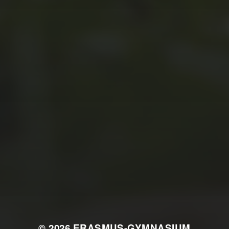
JULI 2, 2026
WAS WAR GUT, WAS NICHT?
FEEDBACKWORKSHOP DES
SRV
© 2026
ERASMUS-GYMNASIUM