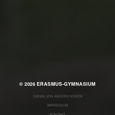
JULI 2, 2026
WAS WAR GUT, WAS NICHT?
FEEDBACKWORKSHOP DES
SRV
© 2026
ERASMUS-GYMNASIUM
THEMA VON
ANDERS NORÉN
IMPRESSUM
KONTAKT