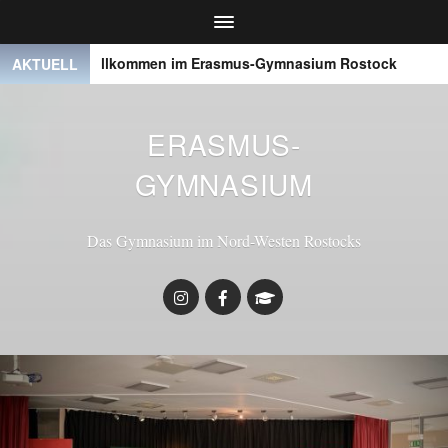
Willkommen im Erasmus-Gymnasium Rostock
● ● ●
AKTUELL
ERASMUS-
GYMNASIUM
Das Gymnasium im Nord-Westen Rostocks