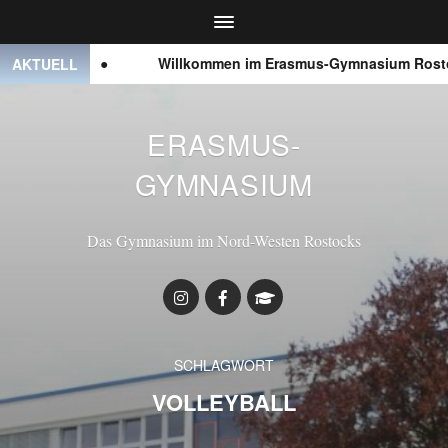
● ● ●
Willkommen im Erasmus-Gymnasium Rostoc
AKTUELL
ERASMUS-
GYMNASIUM
Das Gymnasium im Nord-Westen Rostocks
SCHLAGWORT
VOLLEYBALL