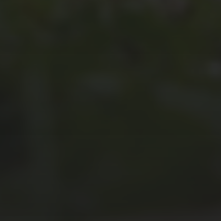
JULI 2, 2026
WAS WAR GUT, WAS NICHT?
FEEDBACKWORKSHOP DES
SRV