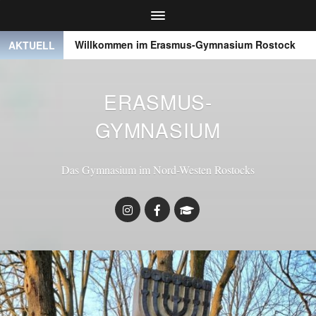
●
Willkommen im Erasmus-Gymnasium Rostock
● ● 
AKTUELL
ERASMUS-
GYMNASIUM
Das Gymnasium im Nord-Westen Rostocks